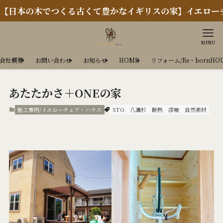
本の木でつくる古くて豊かなイギリスの家】イエローチェア
MENU
会社概要
お問い合わせ
お知らせ
HOME
リフォーム/Re・bornHO
あたたかさ＋ONEの家
施工事例/イエローチェア・ハウス
STO
八溝杉
断熱
漆喰
自然素材