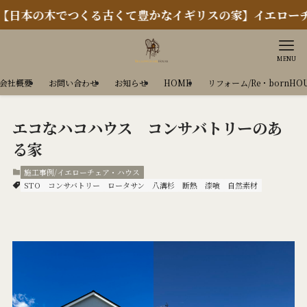
の木でつくる古くて豊かなイギリスの家】イエローチェアハ
MENU
会社概要
お問い合わせ
お知らせ
HOME
リフォーム/Re・bornHO
エコなハコハウス コンサバトリーのあ
る家
施工事例/イエローチェア・ハウス
STO
コンサバトリー
ロータサン
八溝杉
断熱
漆喰
自然素材