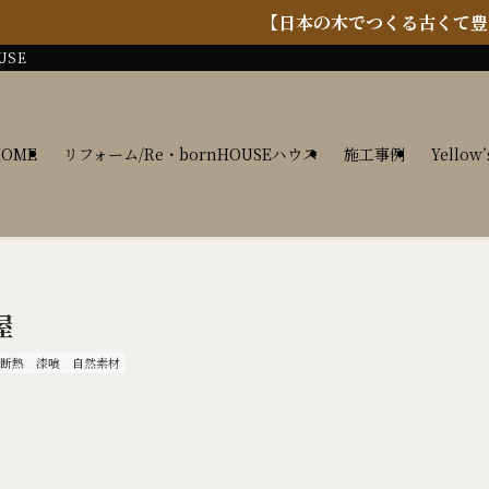
【日本の木でつくる古くて豊かなイギリスの家】イエロ
USE
HOME
リフォーム/Re・bornHOUSEハウス
施工事例
Yellow’
屋
断熱
漆喰
自然素材