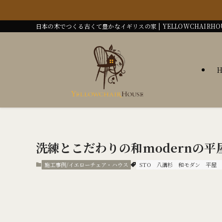
日本の木でつくる古くて豊かなイギリスの家 | YELLOWCHAIRHO
洗練とこだわりの和modernの平
施工事例/イエローチェア・ハウス
STO
八溝杉
和モダン
平屋