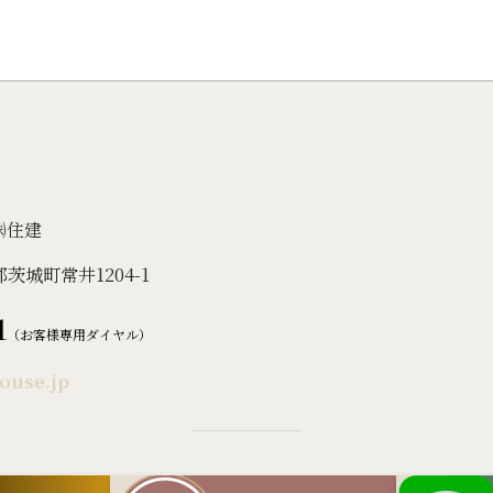
ス ㈱住建
郡茨城町常井1204-1
1
（お客様専用ダイヤル）
ouse.jp