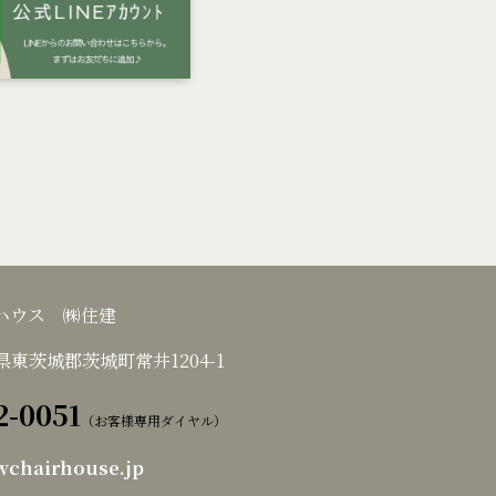
アハウス ㈱住建
茨城県東茨城郡茨城町常井1204-1
2-0051
（お客様専用ダイヤル）
wchairhouse.jp