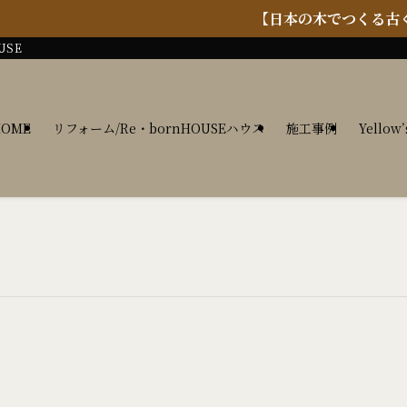
【日本の木でつくる古くて豊かな
USE
HOME
リフォーム/Re・bornHOUSEハウス
施工事例
Yellow’