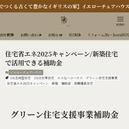
古くて豊かなイギリスの家】イエローチェアハウス
MENU
会社概要
お問い合わせ
お知らせ
HOME
リフォーム/Re・bornHO
住宅省エネ2025キャンペーン/新築住宅
で活用できる補助金
イエローチェアハウス
GX志向型住宅
ZEH水準住宅
エコなハコハウス
グリーン住宅支援事業
住宅省エネ2025キャンペーン
新築
補助金
長期優良住宅
グリーン住宅支援事業補助金