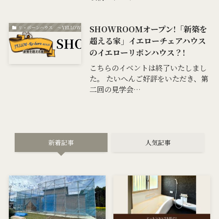
SHOWROOMオープン!「新築を
リ・ボ－ンハウス ～YELLOW-Re・born～
超える家」イエローチェアハウス
のイエローリボンハウス？!
こちらのイベントは終了いたしまし
た。 たいへんご好評をいただき、第
二回の見学会…
新着記事
人気記事