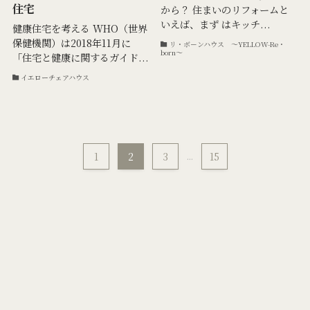
住宅
から？ 住まいのリフォームと
いえば、まず はキッチ...
健康住宅を考える WHO（世界
保健機関）は2018年11月に
リ・ボ－ンハウス ～YELLOW-Re・
born～
「住宅と健康に関するガイド...
イエローチェアハウス
1
2
3
...
15