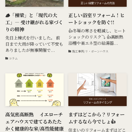
🪵「棟梁」と「現代の大
正しい浴室リフォーム！ヒ
工」— 受け継がれる家づく
ートショックを防ぐ!!
りの精神
👍冬場の寒さを軽減し、ヒート
ショックのリスク⤵ 👍高断熱
先日上棟式を行いました。 前
浴槽や省エネ型の給湯器...
日まで大雨が降っていて不安も
ありましたが無事開催で...
施工事例/リ・ボーンハウス
コラム
高気密高断熱 イエローチ
まずはどこから？リフォー
ェアハウスで建てるあたた
ムするなら今でしょ👍
かく健康的な家/高性能健康
住まいのリフォームまずはどこ