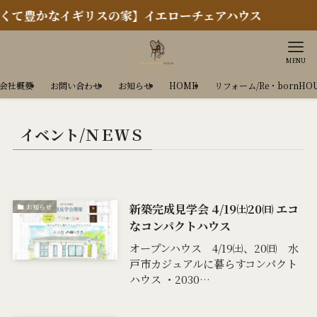
豊かなイギリスの家】イエローチェアハウス
MENU
会社概要
お問い合わせ
お知らせ
HOME
リフォーム/Re・bornHO
イベント/ＮＥＷＳ
新築完成見学会 4/19㈯20㈰ エコ
お知らせ
なコンパクトハウス
オープンハウス 4/19㈯、20㈰ 水
戸市カジュアルに暮らすコンパクト
ハウス ・2030…