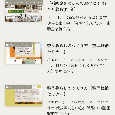
【補助金をつかってお得に！“好
リ・ボ－ンハウス ～YELLOW-Re・born～
きと暮らす”家】
【】 【】 【新築を超える家】見学
随時ご案内中 「今すぐ知りたい！補
助金を賢く活…
整う暮らしのつくり方【整理収納
カントリーロージ―
セミナー】
イエローチェアハウス × ニワコ
ラボ 11月の【片付くしくみの作り
方】整理収納セ…
整う暮らしのつくり方【整理収納
カントリーロージ―
セミナー】
イエローチェアハウス × ニワコ
ラボ 茨城県内を中心に活躍中の整理
収納アドバイ…