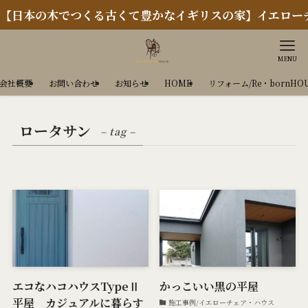
日本の木でつくる古くて豊かなイギリスの家】イエローチェ
MENU
会社概要
お問い合わせ
お知らせ
HOME
リフォーム/Re・bornHO
ロータサン
– tag –
エコなハコハウスTypeⅡ
かっこいい黒の平屋
平屋 カジュアルに暮らす
施工事例/イエローチェア・ハウス