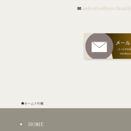
✉
info@yellowchairh
ホーム
外構
HOME