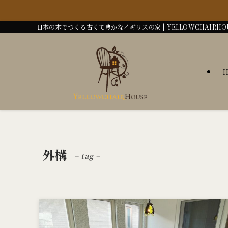
日本の木でつくる古くて豊かなイギリスの家 | YELLOWCHAIRHO
外構
– tag –