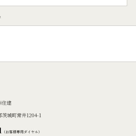
ジ
ス ㈱住建
郡茨城町常井1204-1
1
（お客様専用ダイヤル）