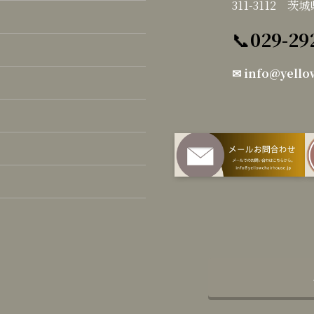
311-3112 
📞
029-29
✉
info@yello