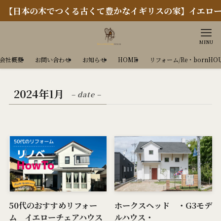
日本の木でつくる古くて豊かなイギリスの家】イエローチ
MENU
会社概要
お問い合わせ
お知らせ
HOME
リフォーム/Re・bornHO
2024年1月
– date –
50代のおすすめリフォー
ホークスヘッド ・G3モデ
ム イエローチェアハウス
ルハウス・