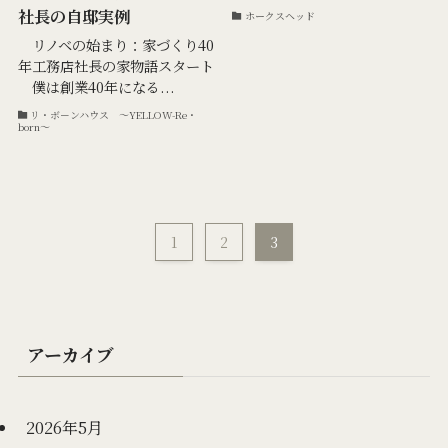
社長の自邸実例
ホークスヘッド
リノベの始まり：家づくり40
年工務店社長の家物語スタート
僕は創業40年になる...
リ・ボ－ンハウス ～YELLOW-Re・
born～
1
2
3
アーカイブ
2026年5月